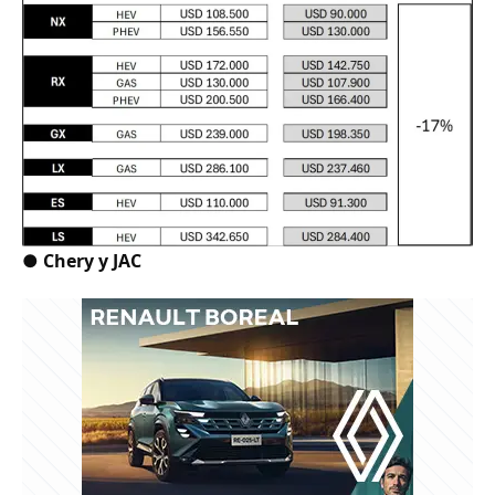
●
Chery y JAC