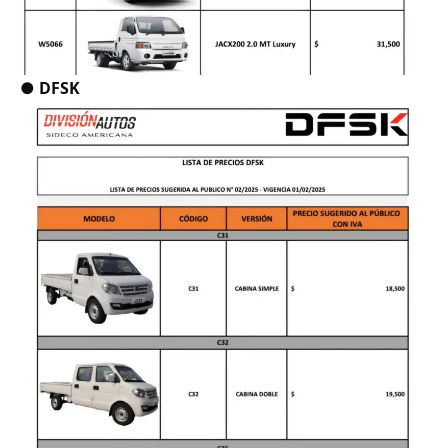
●
DFSK