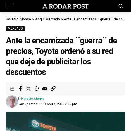
Horacio Alonso
>
Blog
>
Mercado
>
Ante la encarnizada ´´guerra´´ de precios, Toyota ordenó a su red que deje de publicitar los descuentos
MERCADO
Ante la encarnizada ´´guerra´´ de
precios, Toyota ordenó a su red
que deje de publicitar los
descuentos
By
Horacio Alonso
Last updated: 11 febrero, 2026 7:26 pm