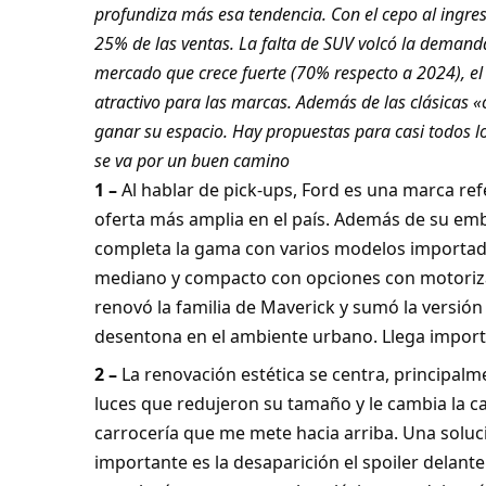
profundiza más esa tendencia. Con el cepo al ingreso
25% de las ventas. La falta de SUV volcó la demand
mercado que crece fuerte (70% respecto a 2024), el
atractivo para las marcas. Además de las clásicas
ganar su espacio. Hay propuestas para casi todos l
se va por un buen camino
1 –
Al hablar de pick-ups, Ford es una marca ref
oferta más amplia en el país. Además de su em
completa la gama con varios modelos importados
mediano y compacto con opciones con motoriza
renovó la familia de Maverick y sumó la versió
desentona en el ambiente urbano. Llega impor
2 –
La renovación estética se centra, principalme
luces que redujeron su tamaño y le cambia la ca
carrocería que me mete hacia arriba. Una soluci
importante es la desaparición el spoiler delant