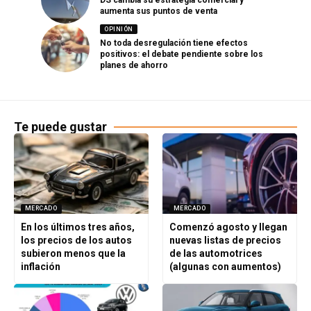
DS cambia su estrategia comercial y
aumenta sus puntos de venta
OPINIÓN
No toda desregulación tiene efectos
positivos: el debate pendiente sobre los
planes de ahorro
Te puede gustar
MERCADO
MERCADO
En los últimos tres años,
Comenzó agosto y llegan
los precios de los autos
nuevas listas de precios
subieron menos que la
de las automotrices
inflación
(algunas con aumentos)