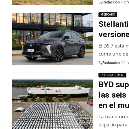
By
Redaccion
12 f
MERCADO
Stellant
version
El DS 7 está
como uno de
By
Redaccion
11 f
INTERNACIONAL
BYD supe
las sei
en el m
La transform
espacio para