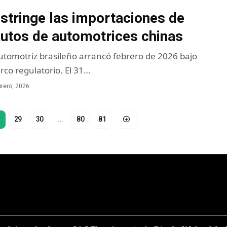
estringe las importaciones de
autos de automotrices chinas
utomotriz brasileño arrancó febrero de 2026 bajo
co regulatorio. El 31…
brero, 2026
29
30
…
80
81