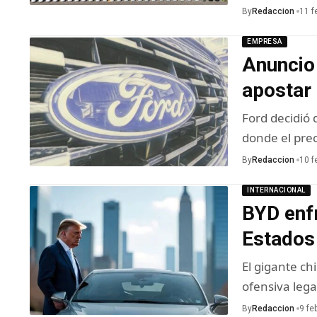
By
Redaccion
11 f
EMPRESA
Anuncio 
apostar
Ford decidió
donde el pre
By
Redaccion
10 f
INTERNACIONAL
BYD enf
Estados
El gigante ch
ofensiva lega
By
Redaccion
9 fe