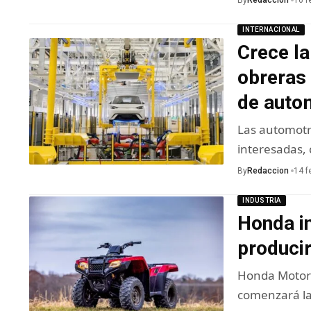
By
Redaccion
16 f
INTERNACIONAL
Crece la
obreras 
de auto
Las automotr
interesadas,
By
Redaccion
14 f
INDUSTRIA
Honda in
producir
Honda Motor 
comenzará la