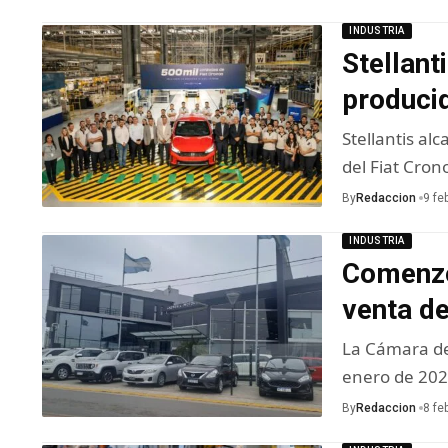
INDUSTRIA
Stellant
produci
Stellantis al
del Fiat Cron
By
Redaccion
9 fe
INDUSTRIA
Comenzó
venta d
La Cámara de
enero de 202
By
Redaccion
8 fe