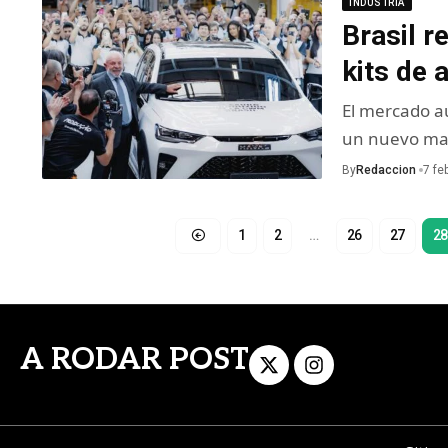
INDUSTRIA
Brasil r
kits de 
El mercado a
un nuevo mar
By
Redaccion
7 fe
1
2
…
26
27
28
A RODAR POST