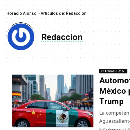
Horacio Alonso
>
Artículos de: Redaccion
Redaccion
INTERNACIONAL
Automot
México p
Trump
La competenc
Aguascalient