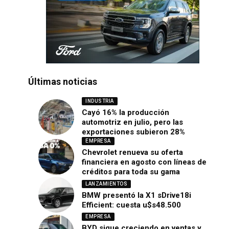
Últimas noticias
INDUSTRIA
Cayó 16% la producción
automotriz en julio, pero las
exportaciones subieron 28%
EMPRESA
Chevrolet renueva su oferta
financiera en agosto con líneas de
créditos para toda su gama
LANZAMIENTOS
BMW presentó la X1 sDrive18i
Efficient: cuesta u$s48.500
EMPRESA
BYD sigue creciendo en ventas y