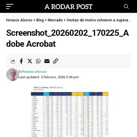
Horacio Alonso
>
Blog
>
Mercado
>
Ventas de motos volvieron a superar a las de autos: en enero crecieron 15%
Screenshot_20260202_170225_A
dobe Acrobat
By
Horacio Alonso
Last updated: 2 febrero, 2026 5:34 pm