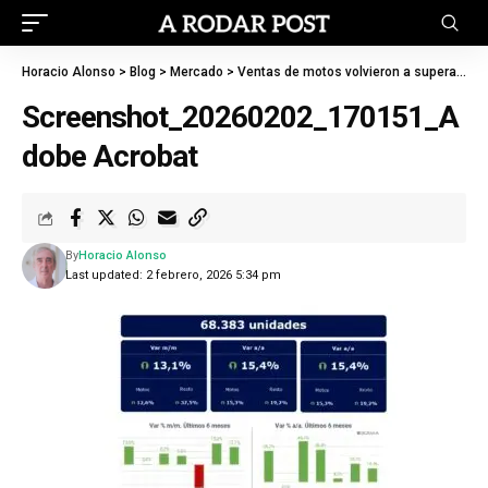
Horacio Alonso
>
Blog
>
Mercado
>
Ventas de motos volvieron a superar a las de autos: en enero crecieron 15%
Screenshot_20260202_170151_A
dobe Acrobat
By
Horacio Alonso
Last updated: 2 febrero, 2026 5:34 pm