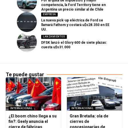
Por la quita de impuestos y mayor
competencia, la Ford Territory tiene en
Argentina un precio similar al de Chile
EMPRESA
La nueva pick-up eléctrica de Ford se
llamará Fathom y costará u$s28.350 en EE
UU.
LANZAMIENTOS
DFSK lanzó el Glory 600 de siete plazas:
cuesta u$s31.000
Te puede gustar
INTERNACIONAL
INTERNACIONAL
¿El boom chino llega a su
Gran Bretaña: ola de
fin?: Geely anuncia el
cierres de
cierre de fábricas
concesionarias de