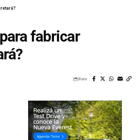
cretará?
para fabricar
ará?
Share