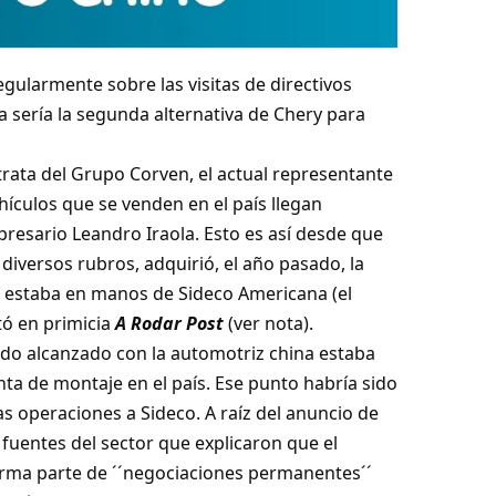
ularmente sobre las visitas de directivos
ta sería la segunda alternativa de Chery para
trata del Grupo Corven, el actual representante
ehículos que se venden en el país llegan
resario Leandro Iraola. Esto es así desde que
versos rubros, adquirió, el año pasado, la
e estaba en manos de Sideco Americana (el
ó en primicia
A Rodar Post
(
ver nota
).
do alcanzado con la automotriz china estaba
nta de montaje en el país. Ese punto habría sido
as operaciones a Sideco. A raíz del anuncio de
fuentes del sector que explicaron que el
orma parte de ´´negociaciones permanentes´´