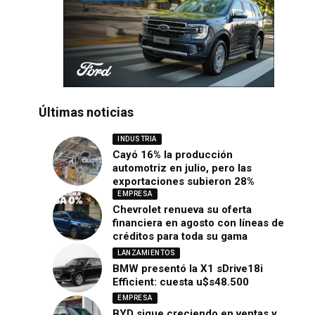
Últimas noticias
INDUSTRIA
Cayó 16% la producción
automotriz en julio, pero las
exportaciones subieron 28%
EMPRESA
Chevrolet renueva su oferta
financiera en agosto con líneas de
créditos para toda su gama
LANZAMIENTOS
BMW presentó la X1 sDrive18i
Efficient: cuesta u$s48.500
EMPRESA
BYD sigue creciendo en ventas y