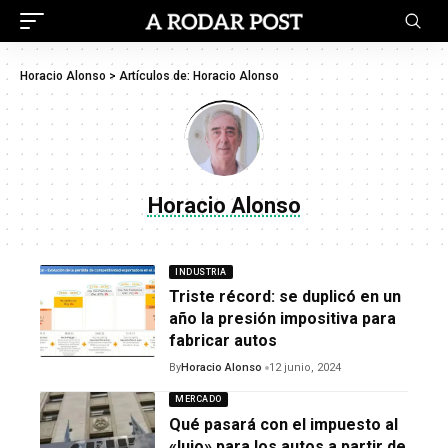
Horacio Alonso
>
Artículos de: Horacio Alonso
Horacio Alonso
INDUSTRIA
Triste récord: se duplicó en un
año la presión impositiva para
fabricar autos
By
Horacio Alonso
12 junio, 2024
MERCADO
Qué pasará con el impuesto al
«lujo» para los autos a partir de