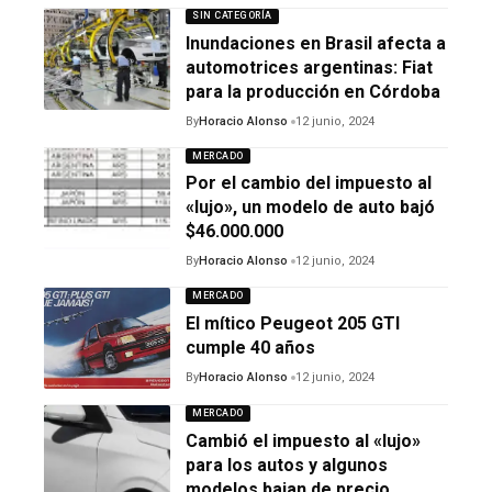
SIN CATEGORÍA
Inundaciones en Brasil afecta a
automotrices argentinas: Fiat
para la producción en Córdoba
By
Horacio Alonso
12 junio, 2024
MERCADO
Por el cambio del impuesto al
«lujo», un modelo de auto bajó
$46.000.000
By
Horacio Alonso
12 junio, 2024
MERCADO
El mítico Peugeot 205 GTI
cumple 40 años
By
Horacio Alonso
12 junio, 2024
MERCADO
Cambió el impuesto al «lujo»
para los autos y algunos
modelos bajan de precio