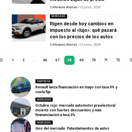
By
Horacio Alonso
12 junio, 2024
MERCADO
Rigen desde hoy cambios en
impuesto al «lujo»: qué pasará
con los precios de los autos
By
Horacio Alonso
12 junio, 2024
1
2
…
66
67
68
69
70
71
72
EMPRESA
Renault lanza financiación en mayo con tasa 0% y
cuota fija
MERCADO
Octubre rojo: mercado automotor preelectoral
incierto con fuertes descuentos y más
finananciación a tasa 0%
MERCADO
Giro del mercado: Patentamientos de autos