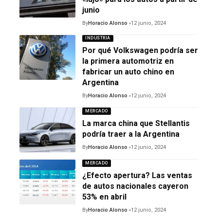
junio
By
Horacio Alonso
12 junio, 2024
INDUSTRIA
Por qué Volkswagen podría ser
la primera automotriz en
fabricar un auto chino en
Argentina
By
Horacio Alonso
12 junio, 2024
MERCADO
La marca china que Stellantis
podría traer a la Argentina
By
Horacio Alonso
12 junio, 2024
MERCADO
¿Efecto apertura? Las ventas
de autos nacionales cayeron
53% en abril
By
Horacio Alonso
12 junio, 2024