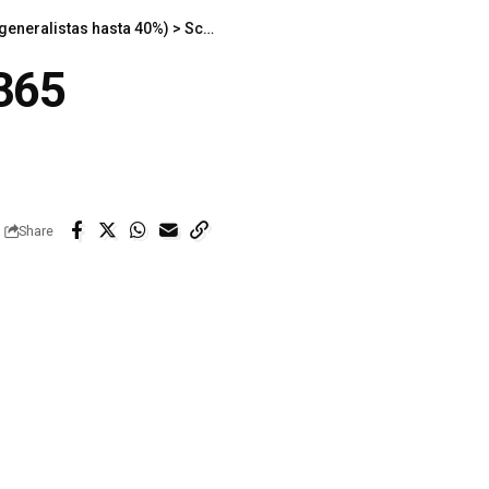
generalistas hasta 40%)
>
Screenshot_20260530_092514_M365 Copilot
365
Share