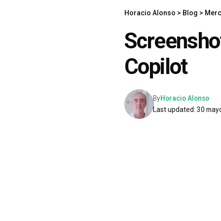
Horacio Alonso
>
Blog
>
Mer
Screensh
Copilot
By
Horacio Alonso
Last updated: 30 may