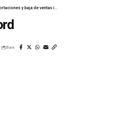
nes y baja de ventas internas
>
Screenshot_20260603_19021
ord
Share