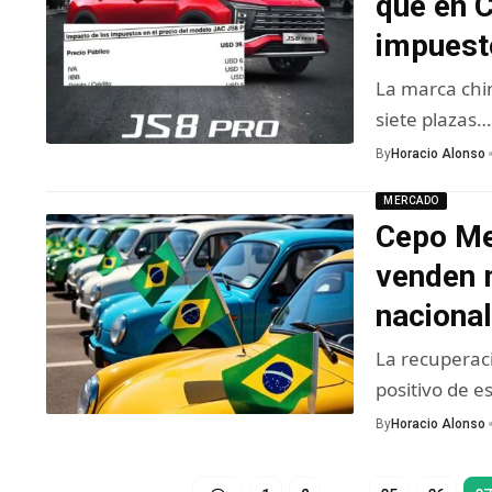
que en 
impuest
La marca chi
siete plazas…
By
Horacio Alonso
MERCADO
Cepo Me
venden 
naciona
La recuperac
positivo de 
By
Horacio Alonso