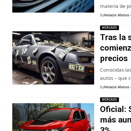
materia de p
By
Horacio Alonso
MERCADO
Tras la 
comienza
precios
Conocidas las
autos – que 
By
Horacio Alonso
MERCADO
Oficial:
más aum
3%