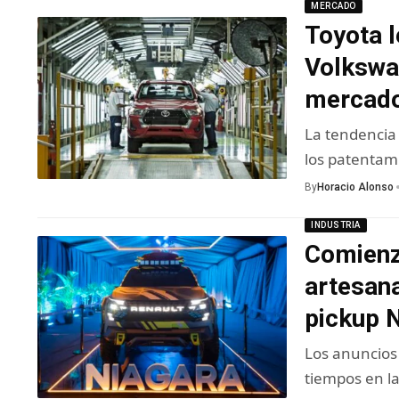
MERCADO
Toyota l
Volkswag
mercad
La tendencia
los patentami
By
Horacio Alonso
INDUSTRIA
Comienz
artesana
pickup 
Los anuncios 
tiempos en l