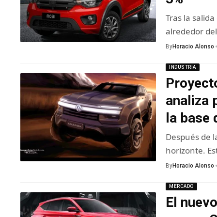
Tras la salida
alrededor de
By
Horacio Alonso
INDUSTRIA
Proyect
analiza 
la base
Después de l
horizonte. Es
By
Horacio Alonso
MERCADO
El nuev