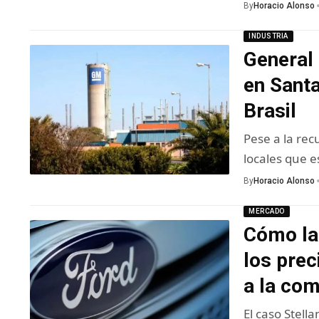
By
Horacio Alonso
INDUSTRIA
General
en Sant
Brasil
Pese a la re
locales que 
By
Horacio Alonso
MERCADO
Cómo la 
los prec
a la co
El caso Stell